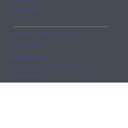
Cookie-policy
LinkedIn
kontakt@stenstadenproperties.se
+46 707 42 02 68
Husarviksgatan 18
© 2026 STENSTADEN PROPERTIES ab
Av
Optima Media