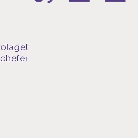
bolaget
nchefer
s erfarenhet av fastighetsutveckling inom
de tid och pengar ofta slösades bort på onödiga
r, insåg vi att det fanns ett bättre sätt att
dade vi STENSTADEN PROPERTIES.
: att köpa, förvalta och utveckla fastigheter med
 där fokus ligger på effektivitet, kvalitet och
altning.