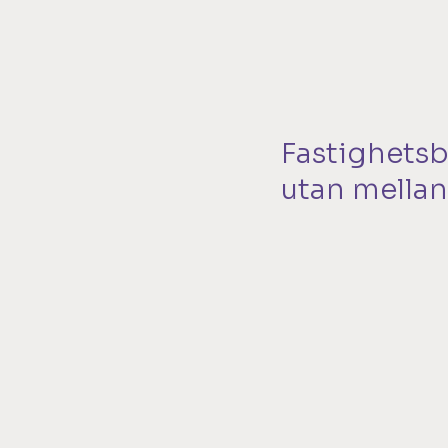
Fastighets
utan mella
Med sammanlagt 50 år
stora företag, där bå
processer och kostnade
arbeta. Därför grun
Vår affärsidé är enkel
en långsiktig strategi,
kostnadseffektiv förv