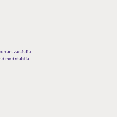
Läs mer o
ch ansvarsfulla
ånd med stabila